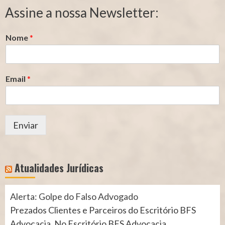
Segurado
Contribuição
Assine a nossa Newsletter:
(INSS)
(INSS)
Nome
*
Email
*
Enviar
Atualidades Jurídicas
Alerta: Golpe do Falso Advogado
Prezados Clientes e Parceiros do Escritório BFS
Advocacia, No Escritório BFS Advocacia,