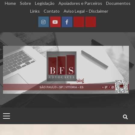
Skip
Home
Sobre
Legislação
Apoiadores e Parceiros
Documentos
to
Links
Contato
Aviso Legal – Disclaimer
content
Instagram
YouTube
Facebook
Calculadora
Calculadora
–
–
Qualidade
Tempo
de
de
Segurado
Contribuição
(INSS)
(INSS)
Primary
Menu