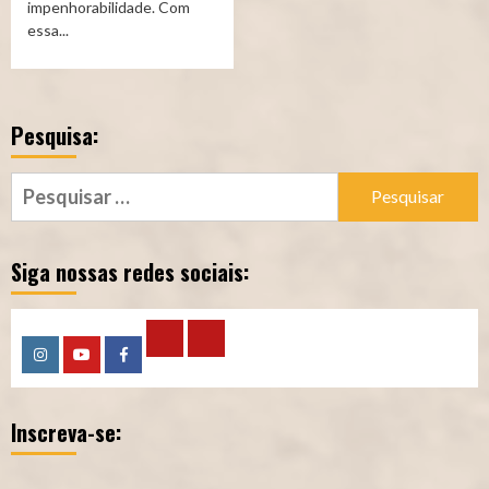
impenhorabilidade. Com
essa...
Pesquisa:
Pesquisar
por:
Siga nossas redes sociais:
Calculadora
Calculadora
Instagram
YouTube
Facebook
–
–
Inscreva-se:
Qualidade
Tempo
de
de