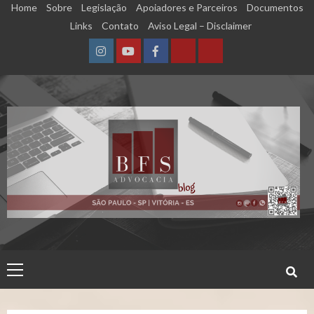
Skip
Home
Sobre
Legislação
Apoiadores e Parceiros
Documentos
to
Links
Contato
Aviso Legal – Disclaimer
content
Instagram
YouTube
Facebook
Calculadora
Calculadora
–
–
Qualidade
Tempo
de
de
Segurado
Contribuição
(INSS)
(INSS)
Primary
Menu