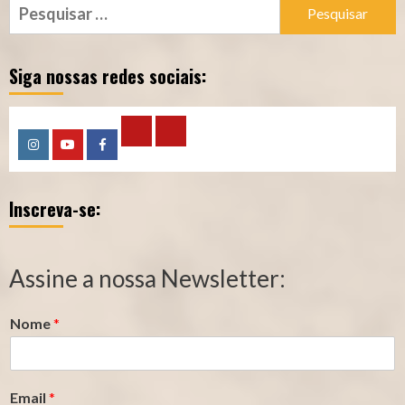
Pesquisar
por:
Siga nossas redes sociais:
Calculadora
Calculadora
Instagram
YouTube
Facebook
–
–
Inscreva-se:
Qualidade
Tempo
de
de
Segurado
Contribuição
Assine a nossa Newsletter:
(INSS)
(INSS)
Nome
*
Email
*