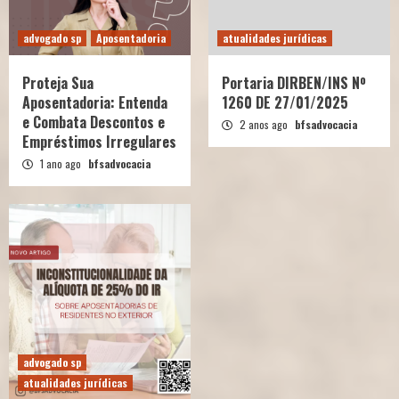
advogado sp
Aposentadoria
atualidades jurídicas
Proteja Sua
Portaria DIRBEN/INS Nº
Aposentadoria: Entenda
1260 DE 27/01/2025
e Combata Descontos e
2 anos ago
bfsadvocacia
Empréstimos Irregulares
1 ano ago
bfsadvocacia
advogado sp
atualidades jurídicas