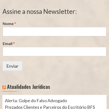
de
de
Segurado
Contribuição
Assine a nossa Newsletter:
(INSS)
(INSS)
Nome
*
Email
*
Enviar
Atualidades Jurídicas
Alerta: Golpe do Falso Advogado
Prezados Clientes e Parceiros do Escritório BFS