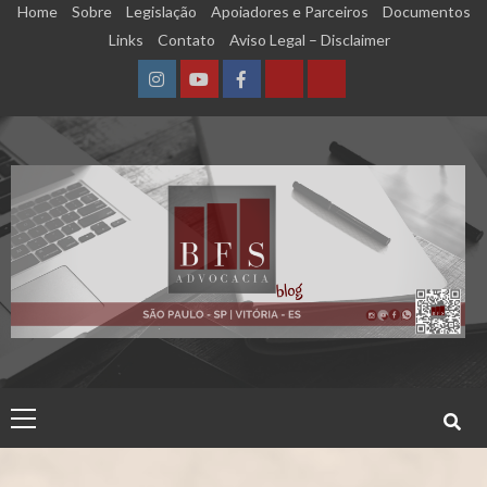
Skip
Home
Sobre
Legislação
Apoiadores e Parceiros
Documentos
to
Links
Contato
Aviso Legal – Disclaimer
content
Instagram
YouTube
Facebook
Calculadora
Calculadora
–
–
Qualidade
Tempo
de
de
Segurado
Contribuição
(INSS)
(INSS)
Primary
Menu