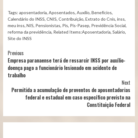
Tags:
aposentadoria
,
Aposentados
,
Auxílio
,
Benefícios
,
Calendário do INSS
,
CNIS
,
Contribuição
,
Extrato do Cnis
,
inss
,
meu inss
,
NIS
,
Pensionistas
,
Pis
,
Pis-Pasep
,
Previdência Social
,
reforma da previdência
,
Related Items:Aposentadoria
,
Salário
,
Site do INSS
Continue
Previous
Empresa paranaense terá de ressarcir INSS por auxílio-
Reading
doença pago a funcionário lesionado em acidente de
trabalho
Next
Permitida a acumulação de proventos de aposentadorias
federal e estadual em caso específico previsto na
Constituição Federal