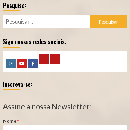
Pesquisa:
Pesquisar
por:
Siga nossas redes sociais:
Calculadora
Calculadora
Instagram
YouTube
Facebook
–
–
Inscreva-se:
Qualidade
Tempo
de
de
Segurado
Contribuição
Assine a nossa Newsletter:
(INSS)
(INSS)
Nome
*