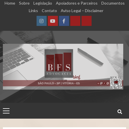
Skip
Home
Sobre
Legislação
Apoiadores e Parceiros
Documentos
to
Links
Contato
Aviso Legal – Disclaimer
content
Instagram
YouTube
Facebook
Calculadora
Calculadora
–
–
Qualidade
Tempo
de
de
Segurado
Contribuição
(INSS)
(INSS)
Primary
Menu