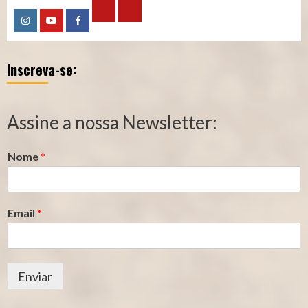
Calculadora
Calculadora
Instagram
YouTube
Facebook
–
–
Inscreva-se:
Qualidade
Tempo
de
de
Segurado
Contribuição
Assine a nossa Newsletter:
(INSS)
(INSS)
Nome
*
Email
*
Enviar