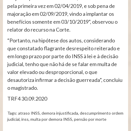
pela primeira vez em 02/04/2019, e sob pena de
majoração em 02/09/2019, vindo a implantar os
benefícios somente em 03/10/2019”, observou o
relator do recurso na Corte.
“Portanto, na hipótese dos autos, considerando
que constatado flagrante desrespeito reiterado e
em longo prazo por parte do INSS à lei e à decisão
judicial, tenho que não há de se falar em multa de
valor elevado ou desproporcional, o que
desautoriza infirmar a decisão guerreada”, concluiu
o magistrado.
TRF4 30.09.2020
Tags:
atraso INSS
,
demora injustificada
,
descumprimento ordem
judicial
,
inss
,
multa por demora INSS
,
pensão por morte