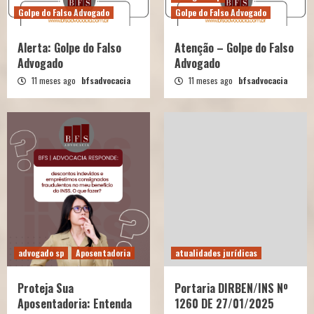
Golpe do Falso Advogado
Golpe do Falso Advogado
Alerta: Golpe do Falso
Atenção – Golpe do Falso
Advogado
Advogado
11 meses ago
bfsadvocacia
11 meses ago
bfsadvocacia
advogado sp
Aposentadoria
atualidades jurídicas
Proteja Sua
Portaria DIRBEN/INS Nº
Aposentadoria: Entenda
1260 DE 27/01/2025