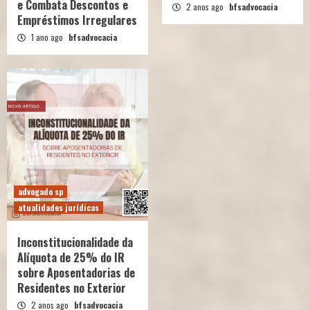
e Combata Descontos e
2 anos ago
bfsadvocacia
Empréstimos Irregulares
1 ano ago
bfsadvocacia
advogado sp
atualidades jurídicas
Inconstitucionalidade da
Alíquota de 25% do IR
sobre Aposentadorias de
Residentes no Exterior
2 anos ago
bfsadvocacia