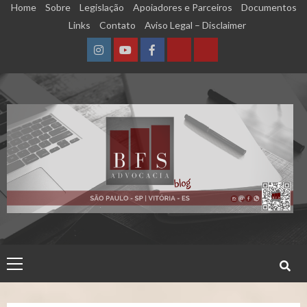
Skip
Home
Sobre
Legislação
Apoiadores e Parceiros
Documentos
to
Links
Contato
Aviso Legal – Disclaimer
content
Instagram
YouTube
Facebook
Calculadora
Calculadora
–
–
Qualidade
Tempo
de
de
Segurado
Contribuição
(INSS)
(INSS)
Primary
Menu