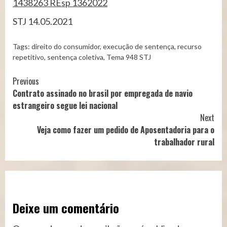
1438263
REsp 1362022
STJ 14.05.2021
Tags:
direito do consumidor
,
execução de sentença
,
recurso
repetitivo
,
sentença coletiva
,
Tema 948 STJ
Continue
Previous
Contrato assinado no brasil por empregada de navio
Reading
estrangeiro segue lei nacional
Next
Veja como fazer um pedido de Aposentadoria para o
trabalhador rural
Deixe um comentário