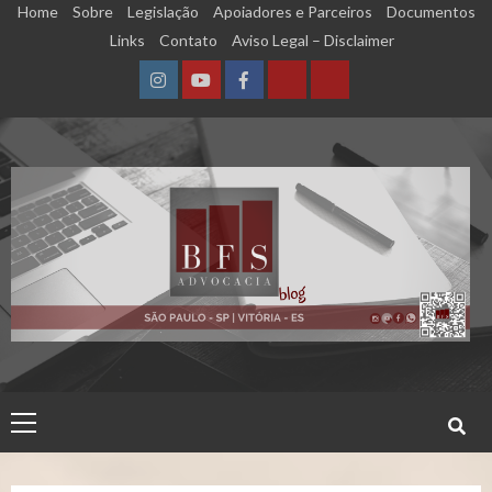
Skip
Home
Sobre
Legislação
Apoiadores e Parceiros
Documentos
to
Links
Contato
Aviso Legal – Disclaimer
content
Instagram
YouTube
Facebook
Calculadora
Calculadora
–
–
Qualidade
Tempo
de
de
Segurado
Contribuição
(INSS)
(INSS)
Primary
Menu