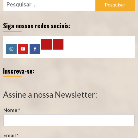
Pesquisar
por:
Siga nossas redes sociais:
Calculadora
Calculadora
Instagram
YouTube
Facebook
–
–
Inscreva-se:
Qualidade
Tempo
de
de
Segurado
Contribuição
Assine a nossa Newsletter:
(INSS)
(INSS)
Nome
*
Email
*