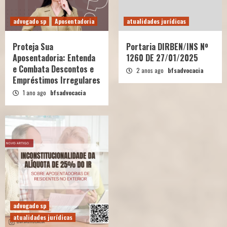
advogado sp
Aposentadoria
atualidades jurídicas
Proteja Sua
Portaria DIRBEN/INS Nº
Aposentadoria: Entenda
1260 DE 27/01/2025
e Combata Descontos e
2 anos ago
bfsadvocacia
Empréstimos Irregulares
1 ano ago
bfsadvocacia
advogado sp
atualidades jurídicas