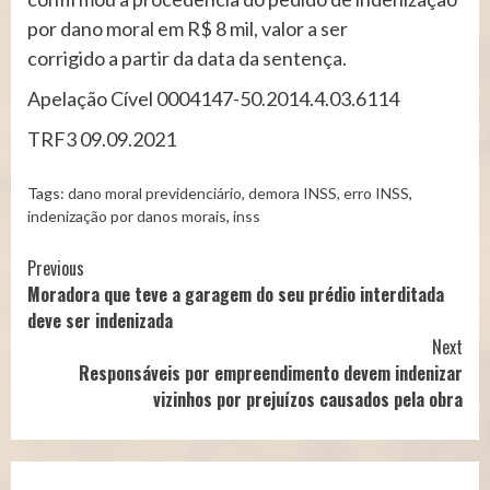
por dano moral em R$ 8 mil, valor a ser
corrigido a partir da data da sentença.
Apelação Cível 0004147-50.2014.4.03.6114
TRF3 09.09.2021
Tags:
dano moral previdenciário
,
demora INSS
,
erro INSS
,
indenização por danos morais
,
inss
Continue
Previous
Moradora que teve a garagem do seu prédio interditada
Reading
deve ser indenizada
Next
Responsáveis por empreendimento devem indenizar
vizinhos por prejuízos causados pela obra