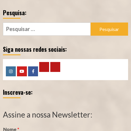
Pesquisa:
Pesquisar
por:
Siga nossas redes sociais:
Calculadora
Calculadora
Instagram
YouTube
Facebook
–
–
Inscreva-se:
Qualidade
Tempo
de
de
Segurado
Contribuição
Assine a nossa Newsletter:
(INSS)
(INSS)
Nome
*