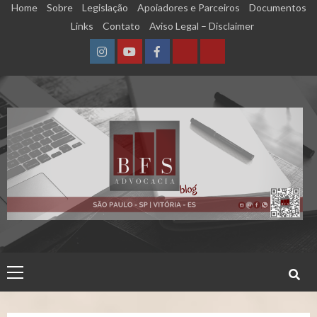
Skip
Home
Sobre
Legislação
Apoiadores e Parceiros
Documentos
to
Links
Contato
Aviso Legal – Disclaimer
content
Instagram
YouTube
Facebook
Calculadora
Calculadora
–
–
Qualidade
Tempo
de
de
Segurado
Contribuição
(INSS)
(INSS)
Primary
Menu