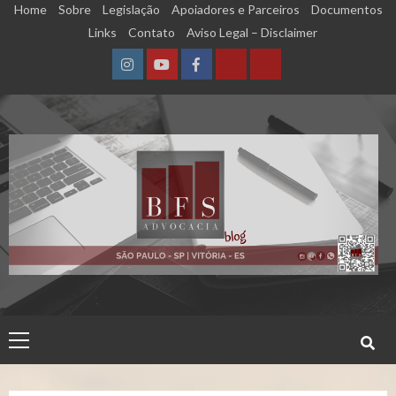
Skip
Home
Sobre
Legislação
Apoiadores e Parceiros
Documentos
to
Links
Contato
Aviso Legal – Disclaimer
content
Instagram
YouTube
Facebook
Calculadora
Calculadora
–
–
Qualidade
Tempo
de
de
Segurado
Contribuição
(INSS)
(INSS)
Primary
Menu