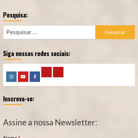
Pesquisa:
Pesquisar
por:
Siga nossas redes sociais:
Calculadora
Calculadora
Instagram
YouTube
Facebook
–
–
Inscreva-se:
Qualidade
Tempo
de
de
Segurado
Contribuição
Assine a nossa Newsletter:
(INSS)
(INSS)
Nome
*