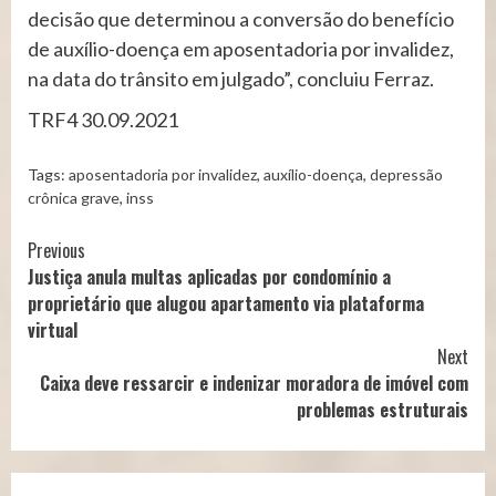
decisão que determinou a conversão do benefício
de auxílio-doença em aposentadoria por invalidez,
na data do trânsito em julgado”, concluiu Ferraz.
TRF4 30.09.2021
Tags:
aposentadoria por invalidez
,
auxílio-doença
,
depressão
crônica grave
,
inss
Continue
Previous
Justiça anula multas aplicadas por condomínio a
Reading
proprietário que alugou apartamento via plataforma
virtual
Next
Caixa deve ressarcir e indenizar moradora de imóvel com
problemas estruturais