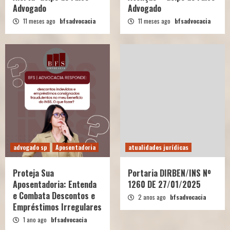
Advogado
Advogado
11 meses ago
bfsadvocacia
11 meses ago
bfsadvocacia
advogado sp
Aposentadoria
atualidades jurídicas
Proteja Sua
Portaria DIRBEN/INS Nº
Aposentadoria: Entenda
1260 DE 27/01/2025
e Combata Descontos e
2 anos ago
bfsadvocacia
Empréstimos Irregulares
1 ano ago
bfsadvocacia