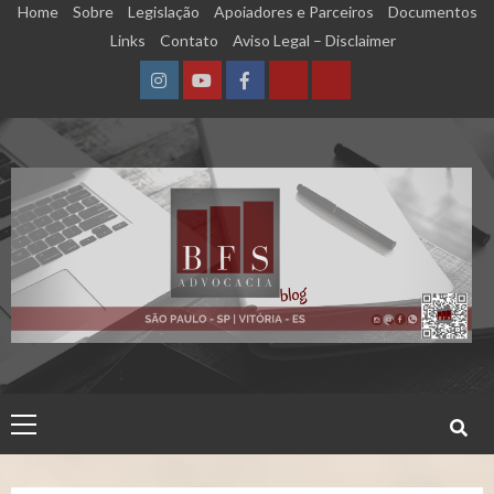
Skip
Home
Sobre
Legislação
Apoiadores e Parceiros
Documentos
to
Links
Contato
Aviso Legal – Disclaimer
content
Instagram
YouTube
Facebook
Calculadora
Calculadora
–
–
Qualidade
Tempo
de
de
Segurado
Contribuição
(INSS)
(INSS)
Primary
Menu