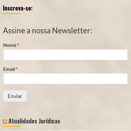
Inscreva-se:
Qualidade
Tempo
de
de
Segurado
Contribuição
Assine a nossa Newsletter:
(INSS)
(INSS)
Nome
*
Email
*
Enviar
Atualidades Jurídicas