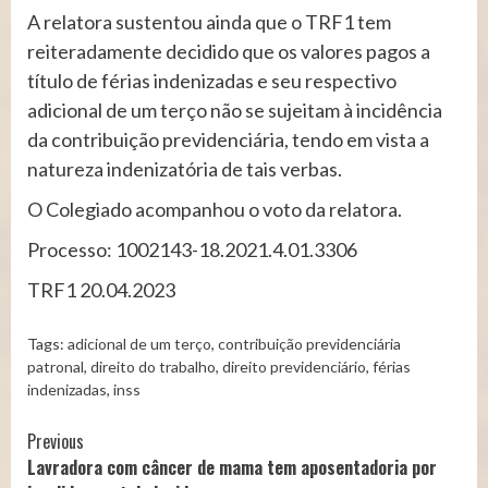
A relatora sustentou ainda que o TRF1 tem
reiteradamente decidido que os valores pagos a
título de férias indenizadas e seu respectivo
adicional de um terço não se sujeitam à incidência
da contribuição previdenciária, tendo em vista a
natureza indenizatória de tais verbas.
O Colegiado acompanhou o voto da relatora.
Processo: 1002143-18.2021.4.01.3306
TRF1 20.04.2023
Tags:
adicional de um terço
,
contribuição previdenciária
patronal
,
direito do trabalho
,
direito previdenciário
,
férias
indenizadas
,
inss
Continue
Previous
Lavradora com câncer de mama tem aposentadoria por
Reading