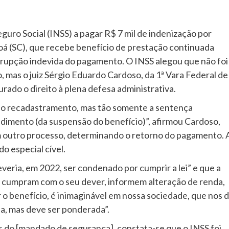
guro Social (INSS) a pagar R$ 7 mil de indenização por
oá (SC), que recebe benefício de prestação continuada
errupção indevida do pagamento. O INSS alegou que não foi
, mas o juiz Sérgio Eduardo Cardoso, da 1ª Vara Federal de
rado o direito à plena defesa administrativa.
 o recadastramento, mas tão somente a sentença
edimento (da suspensão do benefício)”, afirmou Cardoso,
 em outro processo, determinando o retorno do pagamento. 
o especial cível.
eria, em 2022, ser condenado por cumprir a lei” e que a
as cumpram com o seu dever, informem alteração de renda,
er o benefício, é inimaginável em nossa sociedade, que nos 
a, mas deve ser ponderada”.
 do [mandado de segurança], constata-se que o INSS foi