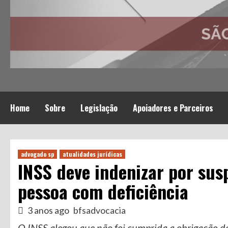
Home
Sobre
Legislação
Apoiadores e Parceiros
advogado sp
atualidades jurídicas
INSS deve indenizar por susp
pessoa com deficiência
3 anos ago
bfsadvocacia
O INSS alegou que não foi cumprida a obrigação d