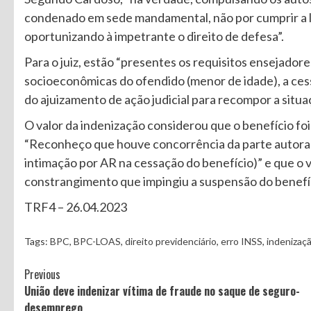
condenado em sede mandamental, não por cumprir a lei
oportunizando à impetrante o direito de defesa”.
Para o juiz, estão “presentes os requisitos ensejado
socioeconômicas do ofendido (menor de idade), a cess
do ajuizamento de ação judicial para recompor a situa
O valor da indenização considerou que o benefício foi
“Reconheço que houve concorrência da parte autora e
intimação por AR na cessação do benefício)” e que o va
constrangimento que impingiu a suspensão do benefíc
TRF4 – 26.04.2023
Tags:
BPC
,
BPC-LOAS
,
direito previdenciário
,
erro INSS
,
indenizaç
Continue
Previous
União deve indenizar vítima de fraude no saque de seguro-
Reading
desemprego