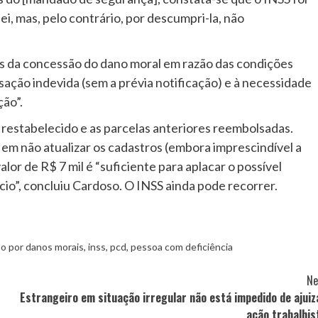
, mas, pelo contrário, por descumpri-la, não
res da concessão do dano moral em razão das condições
ação indevida (sem a prévia notificação) e à necessidade
ção”.
 restabelecido e as parcelas anteriores reembolsadas.
m não atualizar os cadastros (embora imprescindível a
lor de R$ 7 mil é “suficiente para aplacar o possível
io”, concluiu Cardoso. O INSS ainda pode recorrer.
ão por danos morais
,
inss
,
pcd
,
pessoa com deficiência
Ne
Estrangeiro em situação irregular não está impedido de ajuiz
ação trabalhis