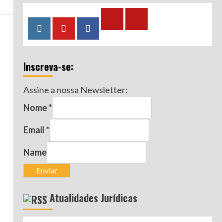
Calculadora
Calculadora
Instagram
YouTube
Facebook
–
–
Qualidade
Tempo
Inscreva-se:
de
de
Segurado
Contribuição
Assine a nossa Newsletter:
(INSS)
(INSS)
Nome
*
Email
*
Name
Enviar
Atualidades Jurídicas