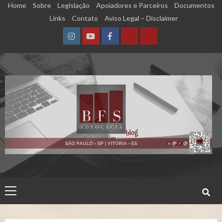
Skip
Home
Sobre
Legislação
Apoiadores e Parceiros
Documentos
to
Links
Contato
Aviso Legal – Disclaimer
content
Instagram
YouTube
Facebook
Calculadora
Calculadora
–
–
Qualidade
Tempo
de
de
Segurado
Contribuição
(INSS)
(INSS)
Primary
Menu