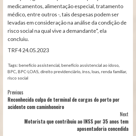
medicamentos, alimentação especial, tratamento
médico, entre outros -, tais despesas podem ser
levadas em consideração na análise da condição de
risco social na qual vive a demandante”, ela
concluiu.
TRF4 24.05.2023
Tags:
benefício assistencial
,
benefício assistencial ao idoso
,
BPC
,
BPC-LOAS
,
direito previdenciário
,
inss
,
loas
,
renda familiar
,
risco social
Continue
Previous
Reconhecida culpa de terminal de cargas do porto por
Reading
acidente com caminhoneiro
Next
Motorista que contribuiu ao INSS por 35 anos tem
aposentadoria concedida