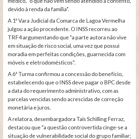
médico, “o que não vem sendo atendido a contento,
devido à renda da família”.
A 1ª Vara Judicial da Comarca de Lagoa Vermelha
julgou a ação procedente. O INSS recorreu ao
TRF4 argumentando que “a parte autora não vive
em situação de risco social, uma vez que possui
moradia em perfeitas condições, guarnecida com
móveis e eletrodomésticos”.
A 6ª Turma confirmou a concessão do benefício,
estabelecendo que o INSS deve pagar o BPC desde
a data do requerimento administrativo, com as
parcelas vencidas sendo acrescidas de correção
monetária e juros.
A relatora, desembargadora Taís Schilling Ferraz,
destacou que “a questão controvertida cinge-se a
situação de vulnerabilidade social do grupo familiar;