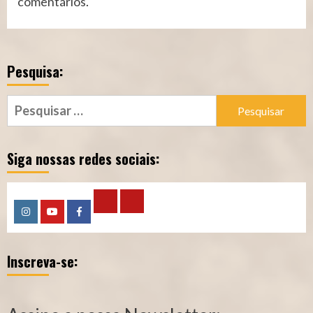
comentários
.
Pesquisa:
Pesquisar
por:
Siga nossas redes sociais:
Calculadora
Calculadora
Instagram
YouTube
Facebook
–
–
Inscreva-se:
Qualidade
Tempo
de
de
Segurado
Contribuição