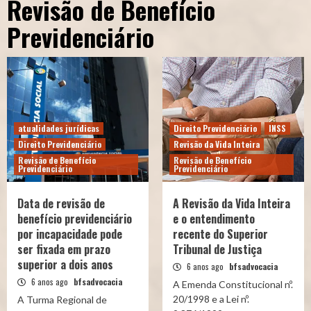
Revisão de Benefício
Previdenciário
atualidades jurídicas
Direito Previdenciário
INSS
Direito Previdenciário
Revisão da Vida Inteira
Revisão de Benefício
Revisão de Benefício
Previdenciário
Previdenciário
Data de revisão de
A Revisão da Vida Inteira
benefício previdenciário
e o entendimento
por incapacidade pode
recente do Superior
ser fixada em prazo
Tribunal de Justiça
superior a dois anos
6 anos ago
bfsadvocacia
6 anos ago
bfsadvocacia
A Emenda Constitucional nº.
20/1998 e a Lei nº.
A Turma Regional de