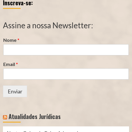
Inscreva-se:
Qualidade
Tempo
de
de
Segurado
Contribuição
Assine a nossa Newsletter:
(INSS)
(INSS)
Nome
*
Email
*
Enviar
Atualidades Jurídicas