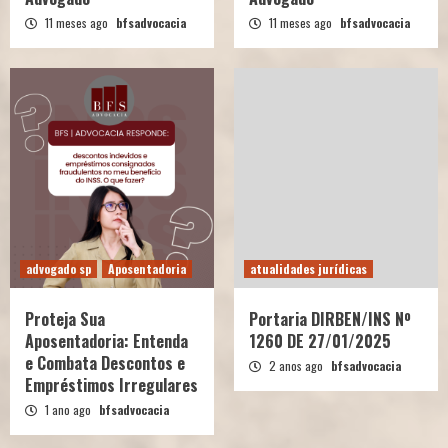
11 meses ago
bfsadvocacia
11 meses ago
bfsadvocacia
advogado sp
Aposentadoria
atualidades jurídicas
Proteja Sua
Portaria DIRBEN/INS Nº
Aposentadoria: Entenda
1260 DE 27/01/2025
e Combata Descontos e
2 anos ago
bfsadvocacia
Empréstimos Irregulares
1 ano ago
bfsadvocacia