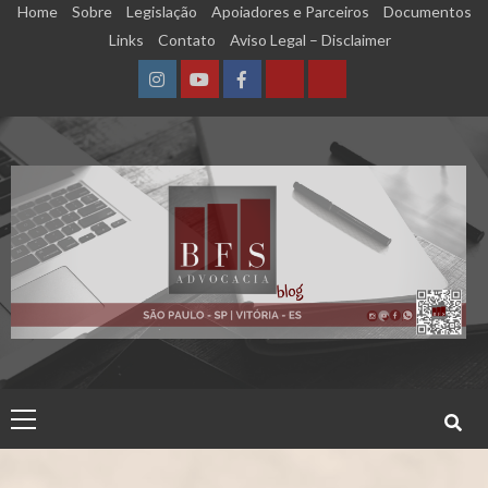
Skip
Home
Sobre
Legislação
Apoiadores e Parceiros
Documentos
to
Links
Contato
Aviso Legal – Disclaimer
content
Instagram
YouTube
Facebook
Calculadora
Calculadora
–
–
Qualidade
Tempo
de
de
Segurado
Contribuição
(INSS)
(INSS)
Primary
Menu