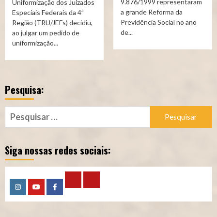
9.876/1999 representaram
Uniformização dos Juizados
a grande Reforma da
Especiais Federais da 4ª
Previdência Social no ano
Região (TRU/JEFs) decidiu,
de...
ao julgar um pedido de
uniformização...
Pesquisa:
Pesquisar
por:
Siga nossas redes sociais:
Calculadora
Calculadora
Instagram
YouTube
Facebook
–
–