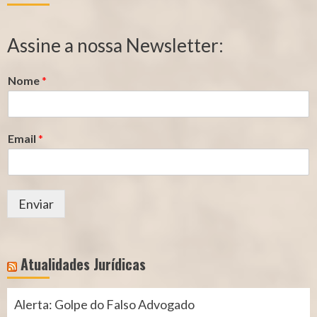
de
de
Segurado
Contribuição
Assine a nossa Newsletter:
(INSS)
(INSS)
Nome
*
Email
*
Enviar
Atualidades Jurídicas
Alerta: Golpe do Falso Advogado