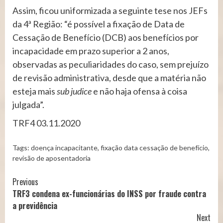
Assim, ficou uniformizada a seguinte tese nos JEFs
da 4ª Região: “é possível a fixação de Data de
Cessação de Benefício (DCB) aos benefícios por
incapacidade em prazo superior a 2 anos,
observadas as peculiaridades do caso, sem prejuízo
de revisão administrativa, desde que a matéria não
esteja mais
sub judice
e não haja ofensa à coisa
julgada”.
TRF4 03.11.2020
Tags:
doença incapacitante
,
fixação data cessação de benefício
,
revisão de aposentadoria
Continue
Previous
TRF3 condena ex-funcionárias do INSS por fraude contra
Reading
a previdência
Next