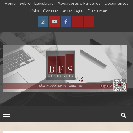
Skip
Home
Sobre
Legislação
Apoiadores e Parceiros
Documentos
to
Links
Contato
Aviso Legal – Disclaimer
content
Instagram
YouTube
Facebook
Calculadora
Calculadora
–
–
Qualidade
Tempo
de
de
Segurado
Contribuição
(INSS)
(INSS)
Primary
Menu