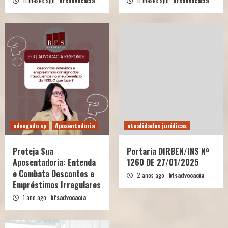
11 meses ago
bfsadvocacia
11 meses ago
bfsadvocacia
advogado sp
Aposentadoria
atualidades jurídicas
Proteja Sua
Portaria DIRBEN/INS Nº
Aposentadoria: Entenda
1260 DE 27/01/2025
e Combata Descontos e
2 anos ago
bfsadvocacia
Empréstimos Irregulares
1 ano ago
bfsadvocacia