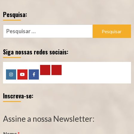
Pesquisa:
Pesquisar
por:
Siga nossas redes sociais:
Calculadora
Calculadora
Instagram
YouTube
Facebook
–
–
Inscreva-se:
Qualidade
Tempo
de
de
Segurado
Contribuição
Assine a nossa Newsletter:
(INSS)
(INSS)
Nome
*