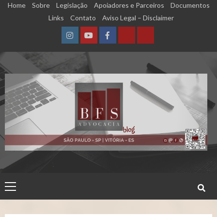
Skip
Home
Sobre
Legislação
Apoiadores e Parceiros
Documentos
to
Links
Contato
Aviso Legal – Disclaimer
content
Instagram
YouTube
Facebook
Calculadora
Calculadora
–
–
Qualidade
Tempo
de
de
Segurado
Contribuição
(INSS)
(INSS)
Primary
Menu