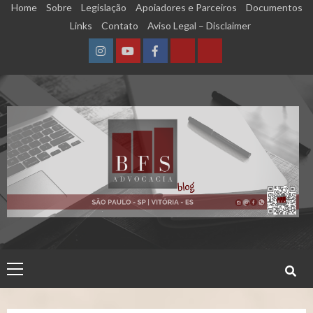
Skip
Home
Sobre
Legislação
Apoiadores e Parceiros
Documentos
to
Links
Contato
Aviso Legal – Disclaimer
content
Instagram
YouTube
Facebook
Calculadora
Calculadora
–
–
Qualidade
Tempo
de
de
Segurado
Contribuição
(INSS)
(INSS)
Primary
Menu