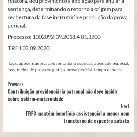
relatora, deu provimento à apelação para anular a
sentença, determinando o retorno à origem para
reabertura da fase instrutória e produção da prova
pericial.
Processo: 1002092-39.2018.4.01.3200
TRF1 03.09.2020
Tags:
aposentadoria
,
aposentadoria especial
,
atividade especial
,
inss
,
meios de prova na justiça
,
prova pericial
,
tempo especial
Continue
Previous
Contribuição previdenciária patronal não deve incidir
Reading
sobre salário-maternidade
Next
TRF3 mantém benefício assistencial a menor com
transtorno de espectro autista