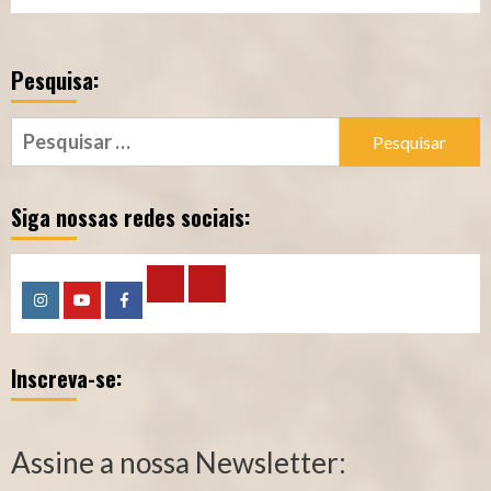
Pesquisa:
Pesquisar
por:
Siga nossas redes sociais:
Calculadora
Calculadora
Instagram
YouTube
Facebook
–
–
Inscreva-se:
Qualidade
Tempo
de
de
Segurado
Contribuição
Assine a nossa Newsletter:
(INSS)
(INSS)