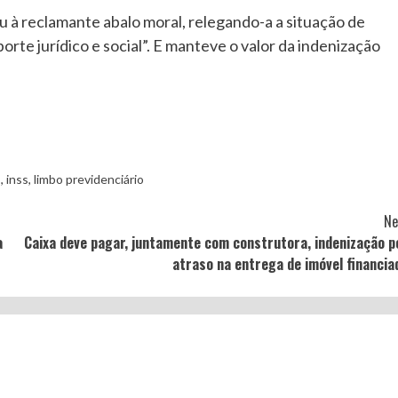
à reclamante abalo moral, relegando-a a situação de
e jurídico e social”. E manteve o valor da indenização
s
,
inss
,
limbo previdenciário
Ne
a
Caixa deve pagar, juntamente com construtora, indenização p
atraso na entrega de imóvel financia