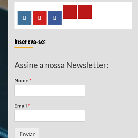
Calculadora
Calculadora
Instagram
YouTube
Facebook
–
–
Qualidade
Tempo
Inscreva-se:
de
de
Segurado
Contribuição
(INSS)
(INSS)
Assine a nossa Newsletter:
Nome
*
Email
*
Enviar