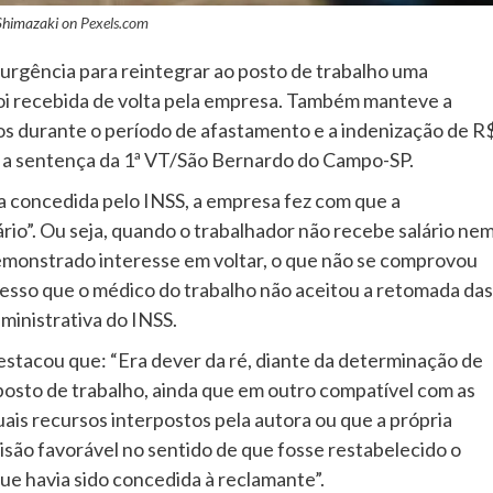
Shimazaki on
Pexels.com
urgência para reintegrar ao posto de trabalho uma
oi recebida de volta pela empresa. Também manteve a
 durante o período de afastamento e a indenização de R
ou a sentença da 1ª VT/São Bernardo do Campo-SP.
a concedida pelo INSS, a empresa fez com que a
io”. Ou seja, quando o trabalhador não recebe salário ne
demonstrado interesse em voltar, o que não se comprovou
esso que o médico do trabalho não aceitou a retomada das
ministrativa do INSS.
estacou que: “Era dever da ré, diante da determinação de
 posto de trabalho, ainda que em outro compatível com as
ais recursos interpostos pela autora ou que a própria
isão favorável no sentido de que fosse restabelecido o
ue havia sido concedida à reclamante”.