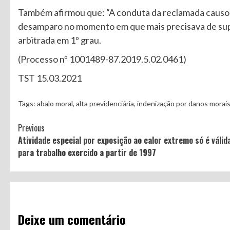
Também afirmou que: “A conduta da reclamada causou 
desamparo no momento em que mais precisava de suport
arbitrada em 1º grau.
(Processo nº 1001489-87.2019.5.02.0461)
TST 15.03.2021
Tags:
abalo moral
,
alta previdenciária
,
indenização por danos morai
Continue
Previous
Atividade especial por exposição ao calor extremo só é válid
Reading
para trabalho exercido a partir de 1997
Deixe um comentário