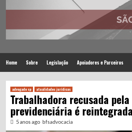
Home
Sobre
Legislação
Apoiadores e Parceiros
advogado sp
atualidades jurídicas
Trabalhadora recusada pela
previdenciária é reintegrad
5 anos ago
bfsadvocacia