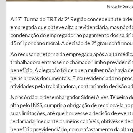
Photo by Sora 
A 17ª Turma do TRT da 2ª Região concedeu tutela de 
empregada que obteve alta previdenciária, mas não f
condenação do empregador ao pagamento dos salários
15 mil por dano moral. A decisão de 2º grau confirm
Ao recusar o retorno da empregada após a alta médic
trabalhadora entrasse no chamado “limbo previdenciár
benefício. A alegação foi de que a mulher não havia 
pelas provas documentais. Ficou evidenciado no proc
atividades pela trabalhadora, contrariando decisão ad
No acórdão, o desembargador Sidnei Alves Teixeira d
alta pelo INSS, cumprir a obrigação de recolocá-la no
suas limitações, até que houvesse a decisão de eventu
reclamada, mediante os meios cabíveis, obtivesse dec
benefício previdenciário, com o afastamento da alta q