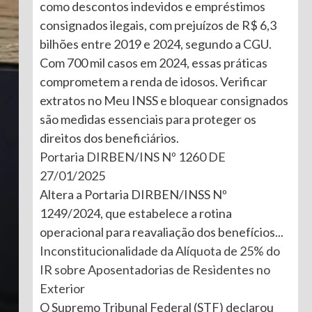
como descontos indevidos e empréstimos
consignados ilegais, com prejuízos de R$ 6,3
bilhões entre 2019 e 2024, segundo a CGU.
Com 700 mil casos em 2024, essas práticas
comprometem a renda de idosos. Verificar
extratos no Meu INSS e bloquear consignados
são medidas essenciais para proteger os
direitos dos beneficiários.
Portaria DIRBEN/INS Nº 1260 DE
27/01/2025
Altera a Portaria DIRBEN/INSS Nº
1249/2024, que estabelece a rotina
operacional para reavaliação dos benefícios...
Inconstitucionalidade da Alíquota de 25% do
IR sobre Aposentadorias de Residentes no
Exterior
O Supremo Tribunal Federal (STF) declarou