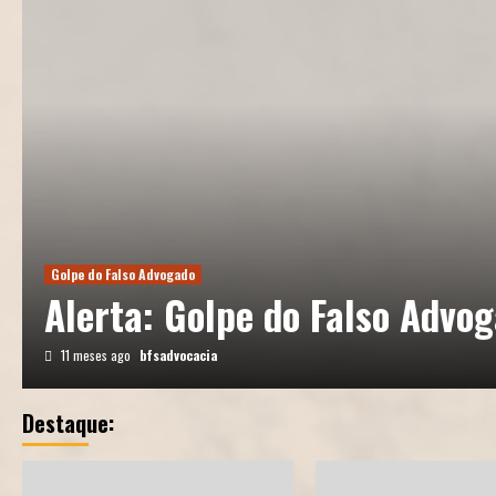
Golpe do Falso Advogado
Alerta: Golpe do Falso Advo
11 meses ago
bfsadvocacia
Destaque: