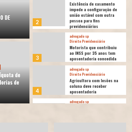
Existência de casamento
impede a configuração de
união estável com outra
60 DE
pessoa para fins
2
previdenciários
advogado sp
Direito Previdenciário
Motorista que contribuiu
ao INSS por 35 anos tem
3
aposentadoria concedida
advogado sp
do
íquota de
Direito Previdenciário
pe do Falso Advogado
Agricultora com lesões na
orias de
coluna deve receber
4
aposentadoria
advogado sp
atualidades jurídicas
Direito Previdenciário
A Revisão da Vida Inteira e
o julgamento do STF
5
favorável aos segurados