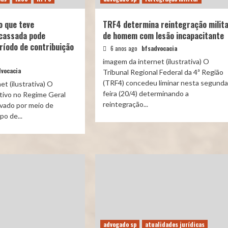
o que teve
TRF4 determina reintegração milit
cassada pode
de homem com lesão incapacitante
ríodo de contribuição
6 anos ago
bfsadvocacia
imagem da internet (ilustrativa) O
vocacia
Tribunal Regional Federal da 4ª Região
(TRF4) concedeu liminar nesta segunda
t (ilustrativa) O
feira (20/4) determinando a
tivo no Regime Geral
reintegração...
vado por meio de
o de...
advogado sp
atualidades jurídicas