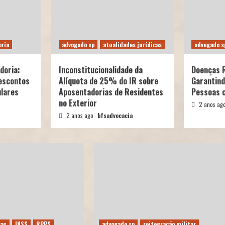
ria
advogado sp
atualidades jurídicas
advogado s
doria:
Inconstitucionalidade da
Doenças 
escontos
Alíquota de 25% do IR sobre
Garantind
lares
Aposentadorias de Residentes
Pessoas c
no Exterior
2 anos ag
2 anos ago
bfsadvocacia
cas
INSS
RPPS
advogado sp
reitegração militar