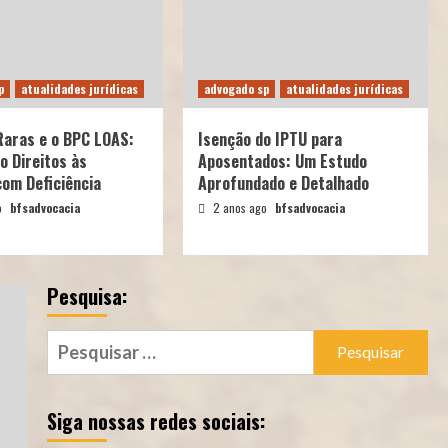
do INSS
advogado sp
Direito Previdenciário
Caixa e INSS devem
p
atualidades jurídicas
advogado sp
atualidades jurídicas
indenizar aposentada
vítima de fraude no
1
recebimento de benefício
Raras e o BPC LOAS:
Isenção do IPTU para
previdenciário
o Direitos às
Aposentados: Um Estudo
om Deficiência
Aprofundado e Detalhado
Direito Previdenciário
Existência de casamento
o
bfsadvocacia
2 anos ago
bfsadvocacia
impede a configuração de
união estável com outra
pessoa para fins
2
previdenciários
Pesquisa:
advogado sp
Direito Previdenciário
Pesquisar
Motorista que contribuiu
por:
ao INSS por 35 anos tem
3
aposentadoria concedida
Siga nossas redes sociais:
advogado sp
Direito Previdenciário