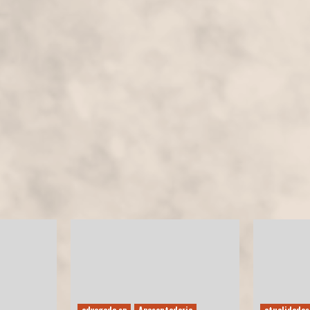
advogado sp
Aposentadoria
atualidades