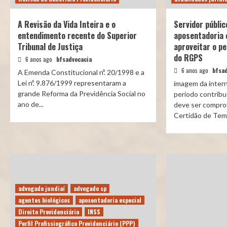
A Revisão da Vida Inteira e o
Servidor públic
entendimento recente do Superior
aposentadoria 
Tribunal de Justiça
aproveitar o pe
do RGPS
6 anos ago
bfsadvocacia
6 anos ago
bfsad
A Emenda Constitucional nº. 20/1998 e a
Lei nº. 9.876/1999 representaram a
imagem da interne
grande Reforma da Previdência Social no
período contribu
ano de...
deve ser compro
Certidão de Temp
advogado jundiaí
advogado sp
agentes biológicos
aposentadoria especial
Direito Previdenciário
INSS
Perfil Profissiográfico Previdenciário (PPP)