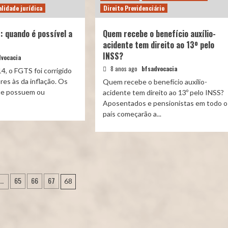
lidade jurídica
Direito Previdenciário
: quando é possível a
Quem recebe o benefício auxílio-
acidente tem direito ao 13º pelo
INSS?
vocacia
8 anos ago
bfsadvocacia
4, o FGTS foi corrigido
res às da inflação. Os
Quem recebe o benefício auxílio-
ue possuem ou
acidente tem direito ao 13º pelo INSS?
Aposentados e pensionistas em todo o
país começarão a...
ão
65
66
67
…
68