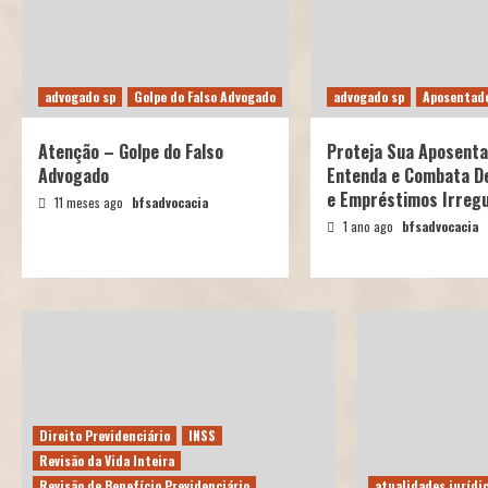
advogado sp
Golpe do Falso Advogado
advogado sp
Aposentado
Atenção – Golpe do Falso
Proteja Sua Aposenta
Advogado
Entenda e Combata D
e Empréstimos Irregu
11 meses ago
bfsadvocacia
1 ano ago
bfsadvocacia
Direito Previdenciário
INSS
Revisão da Vida Inteira
Revisão de Benefício Previdenciário
atualidades jurídi