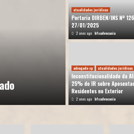
atualidades jurídicas
Portaria DIRBEN/INS Nº 12
27/01/2025
2 anos ago
bfsadvocacia
advogado sp
atualidades jurídicas
advogado sp
Golpe do Falso Advoga
Inconstitucionalidade da Al
gado
Atenção – Gol
25% do IR sobre Aposentad
Residentes no Exterior
11 meses ago
bfsadvocacia
2 anos ago
bfsadvocacia