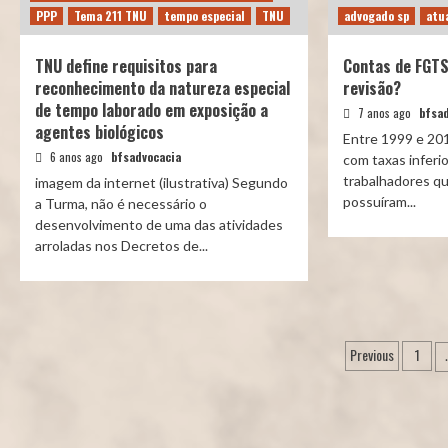
PPP
Tema 211 TNU
tempo especial
TNU
advogado sp
atua
TNU define requisitos para
Contas de FGTS
reconhecimento da natureza especial
revisão?
de tempo laborado em exposição a
7 anos ago
bfsad
agentes biológicos
Entre 1999 e 201
6 anos ago
bfsadvocacia
com taxas inferio
trabalhadores q
imagem da internet (ilustrativa) Segundo
possuíram...
a Turma, não é necessário o
desenvolvimento de uma das atividades
arroladas nos Decretos de...
Navegaç
Previous
1
de
artigos