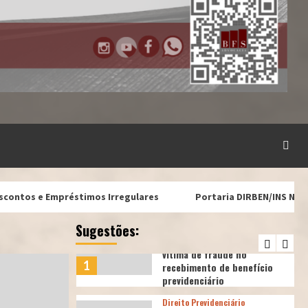
3
aposentadoria concedida
advogado sp
Direito Previdenciário
Agricultora com lesões na
coluna deve receber
4
aposentadoria
advogado sp
atualidades jurídicas
Direito Previdenciário
A Revisão da Vida Inteira e
o julgamento do STF
5
favorável aos segurados
do INSS
Empréstimos Irregulares
Portaria DIRBEN/INS Nº 1260 DE 27/0
advogado sp
Direito Previdenciário
Sugestões:
Caixa e INSS devem
indenizar aposentada
vítima de fraude no
1
recebimento de benefício
previdenciário
Direito Previdenciário